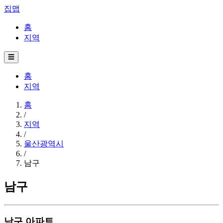
집맵
홈
지역
☰
홈
지역
홈
/
지역
/
울산광역시
/
남구
남구
남구 아파트