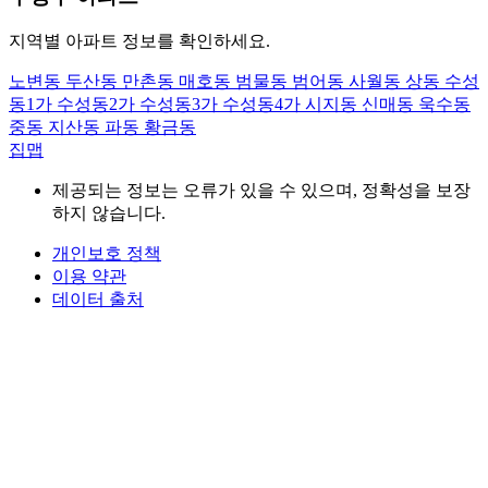
지역별 아파트 정보를 확인하세요.
노변동
두산동
만촌동
매호동
범물동
범어동
사월동
상동
수성
동1가
수성동2가
수성동3가
수성동4가
시지동
신매동
욱수동
중동
지산동
파동
황금동
집맵
제공되는 정보는 오류가 있을 수 있으며, 정확성을 보장
하지 않습니다.
개인보호 정책
이용 약관
데이터 출처