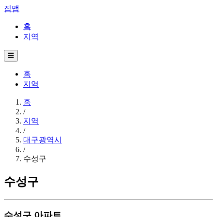
집맵
홈
지역
☰
홈
지역
홈
/
지역
/
대구광역시
/
수성구
수성구
수성구 아파트