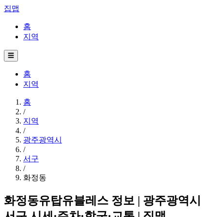
집맵
홈
지역
☰
홈
지역
홈
/
지역
/
광주광역시
/
서구
/
화정동
화정동유탑유블레스 정보 | 광주광역시
서구 시세·주차·학군·교통 | 집맵