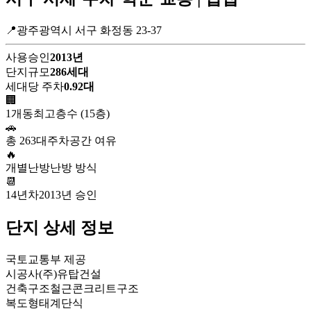
📍광주광역시 서구 화정동 23-37
사용승인
2013년
단지규모
286세대
세대당 주차
0.92대
🏢
1개동
최고층수 (15층)
🚗
총 263대
주차공간 여유
🔥
개별난방
난방 방식
📆
14년차
2013년 승인
단지 상세 정보
국토교통부 제공
시공사
(주)유탑건설
건축구조
철근콘크리트구조
복도형태
계단식