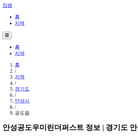
집맵
홈
지역
☰
홈
지역
홈
/
지역
/
경기도
/
안성시
/
공도읍
안성공도우미린더퍼스트 정보 | 경기도 안성