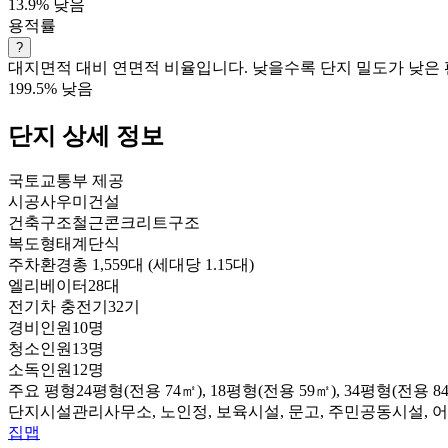
13.9%
낮음
용적률
?
대지면적 대비 연면적 비율입니다. 낮을수록 단지 밀도가 낮은 
199.5%
낮음
단지 상세 정보
국토교통부 제공
시공사
우미건설
건축구조
철근콘크리트구조
복도형태
계단식
주차환경
총 1,559대 (세대당 1.15대)
엘리베이터
28대
전기차 충전기
32기
경비인원
10명
청소인원
13명
소독인원
12명
주요 평형
24평형(전용 74㎡), 18평형(전용 59㎡), 34평형(전용 8
단지시설
관리사무소, 노인정, 보육시설, 문고, 주민공동시설,
집맵