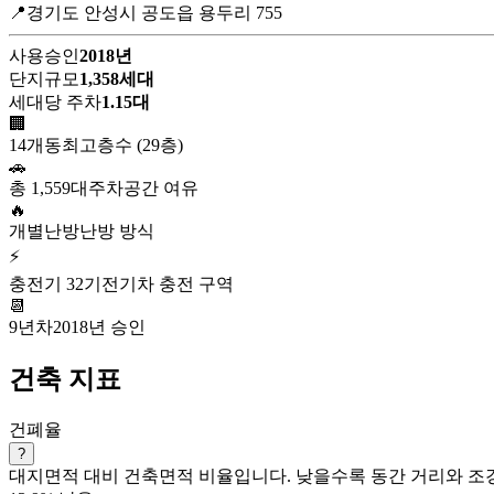
📍경기도 안성시 공도읍 용두리 755
사용승인
2018년
단지규모
1,358세대
세대당 주차
1.15대
🏢
14개동
최고층수 (29층)
🚗
총 1,559대
주차공간 여유
🔥
개별난방
난방 방식
⚡
충전기 32기
전기차 충전 구역
📆
9년차
2018년 승인
건축 지표
건폐율
?
대지면적 대비 건축면적 비율입니다. 낮을수록 동간 거리와 조경