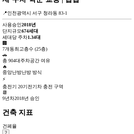
📍인천광역시 서구 청라동 83-1
사용승인
2018년
단지규모
674세대
세대당 주차
1.34대
🏢
7개동
최고층수 (25층)
🚗
총 904대
주차공간 여유
🔥
중앙난방
난방 방식
⚡
충전기 20기
전기차 충전 구역
📆
9년차
2018년 승인
건축 지표
건폐율
?