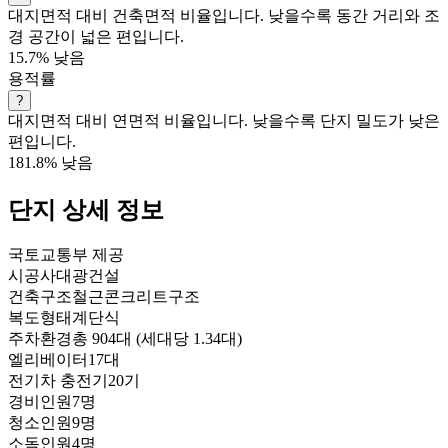
대지면적 대비 건축면적 비율입니다. 낮을수록 동간 거리와 조
경 공간이 넓은 편입니다.
15.7%
낮음
용적률
?
대지면적 대비 연면적 비율입니다. 낮을수록 단지 밀도가 낮은
편입니다.
181.8%
낮음
단지 상세 정보
국토교통부 제공
시공사
대광건설
건축구조
철근콘크리트구조
복도형태
계단식
주차환경
총 904대 (세대당 1.34대)
엘리베이터
17대
전기차 충전기
20기
경비인원
7명
청소인원
9명
소독인원
4명