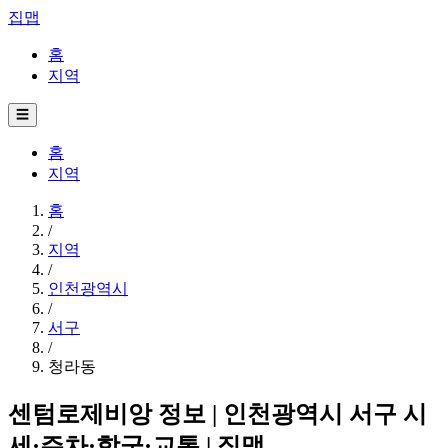
집맵
홈
지역
☰
홈
지역
홈
/
지역
/
인천광역시
/
서구
/
청라동
센텀로제비앙 정보 | 인천광역시 서구 시
세·주차·학군·교통 | 집맵