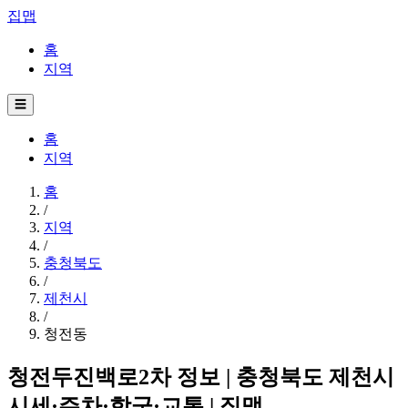
집맵
홈
지역
☰
홈
지역
홈
/
지역
/
충청북도
/
제천시
/
청전동
청전두진백로2차 정보 | 충청북도 제천시
시세·주차·학군·교통 | 집맵