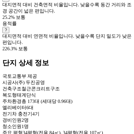
대지면적 대비 건축면적 비율입니다. 낮을수록 동간 거리와 조
경 공간이 넓은 편입니다.
25.2%
보통
용적률
?
대지면적 대비 연면적 비율입니다. 낮을수록 단지 밀도가 낮은
편입니다.
226.3%
보통
단지 상세 정보
국토교통부 제공
시공사
(주) 두진공영
건축구조
철근콘크리트구조
복도형태
계단식
주차환경
총 173대 (세대당 0.96대)
엘리베이터
6대
전기차 충전기
4기
경비인원
2명
청소인원
1명
주요 평형
34평형(전용 84㎡), 34평형(전용 107㎡)