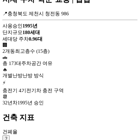
📍충청북도 제천시 청전동 986
사용승인
1995년
단지규모
180세대
세대당 주차
0.96대
🏢
2개동
최고층수 (15층)
🚗
총 173대
주차공간 여유
🔥
개별난방
난방 방식
⚡
충전기 4기
전기차 충전 구역
📆
32년차
1995년 승인
건축 지표
건폐율
?