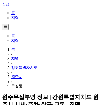
집맵
홈
지역
☰
홈
지역
홈
/
지역
/
강원특별자치도
/
원주시
/
무실동
원주무실부영 정보 | 강원특별자치도 원
주시 시세·주차·학군·교통 | 집맵