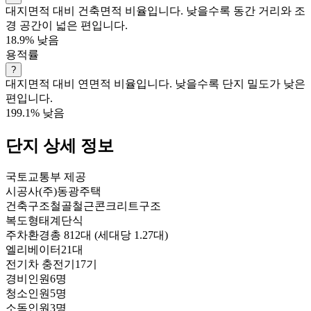
대지면적 대비 건축면적 비율입니다. 낮을수록 동간 거리와 조
경 공간이 넓은 편입니다.
18.9%
낮음
용적률
?
대지면적 대비 연면적 비율입니다. 낮을수록 단지 밀도가 낮은
편입니다.
199.1%
낮음
단지 상세 정보
국토교통부 제공
시공사
(주)동광주택
건축구조
철골철근콘크리트구조
복도형태
계단식
주차환경
총 812대 (세대당 1.27대)
엘리베이터
21대
전기차 충전기
17기
경비인원
6명
청소인원
5명
소독인원
3명