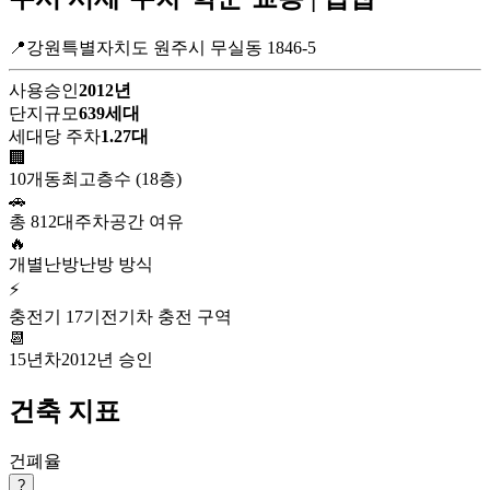
📍강원특별자치도 원주시 무실동 1846-5
사용승인
2012년
단지규모
639세대
세대당 주차
1.27대
🏢
10개동
최고층수 (18층)
🚗
총 812대
주차공간 여유
🔥
개별난방
난방 방식
⚡
충전기 17기
전기차 충전 구역
📆
15년차
2012년 승인
건축 지표
건폐율
?