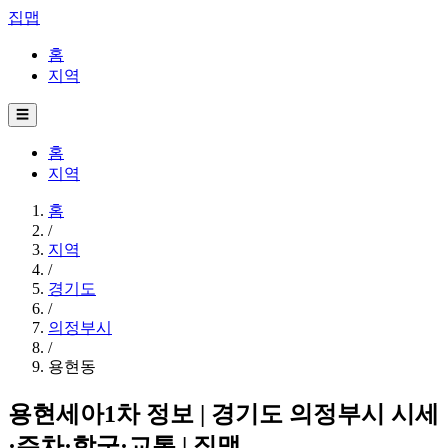
집맵
홈
지역
☰
홈
지역
홈
/
지역
/
경기도
/
의정부시
/
용현동
용현세아1차 정보 | 경기도 의정부시 시세
·주차·학군·교통 | 집맵