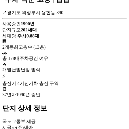
📍경기도 의정부시 용현동 390
사용승인
1990년
단지규모
202세대
세대당 주차
0.88대
🏢
2개동
최고층수 (13층)
🚗
총 178대
주차공간 여유
🔥
개별난방
난방 방식
⚡
충전기 4기
전기차 충전 구역
📆
37년차
1990년 승인
단지 상세 정보
국토교통부 제공
시공사
(주)세아