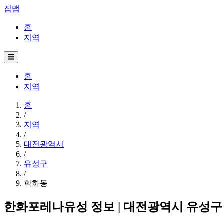
집맵
홈
지역
☰
홈
지역
홈
/
지역
/
대전광역시
/
유성구
/
학하동
한화포레나유성 정보 | 대전광역시 유성구 