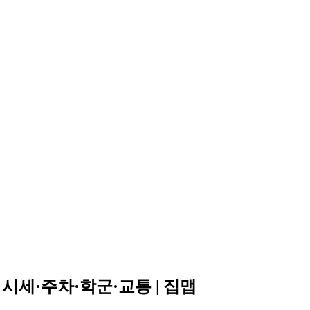
시세·주차·학군·교통 | 집맵