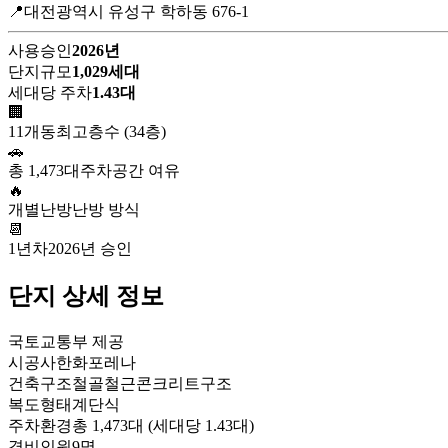
📍대전광역시 유성구 학하동 676-1
사용승인
2026년
단지규모
1,029세대
세대당 주차
1.43대
🏢
11개동
최고층수 (34층)
🚗
총 1,473대
주차공간 여유
🔥
개별난방
난방 방식
📆
1년차
2026년 승인
단지 상세 정보
국토교통부 제공
시공사
한화포레나
건축구조
철골철근콘크리트구조
복도형태
계단식
주차환경
총 1,473대 (세대당 1.43대)
경비인원
9명