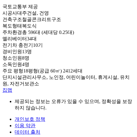
국토교통부 제공
시공사
대주건설, 건영
건축구조
철골콘크리트구조
복도형태
복도식
주차환경
총 596대 (세대당 0.25대)
엘리베이터
34대
전기차 충전기
10기
경비인원
13명
청소인원
8명
소독인원
4명
주요 평형
18평형(공급 60㎡) 2412세대
단지시설
관리사무소, 노인정, 어린이놀이터, 휴게시설, 유치
원, 자전거보관소
집맵
제공되는 정보는 오류가 있을 수 있으며, 정확성을 보장
하지 않습니다.
개인보호 정책
이용 약관
데이터 출처