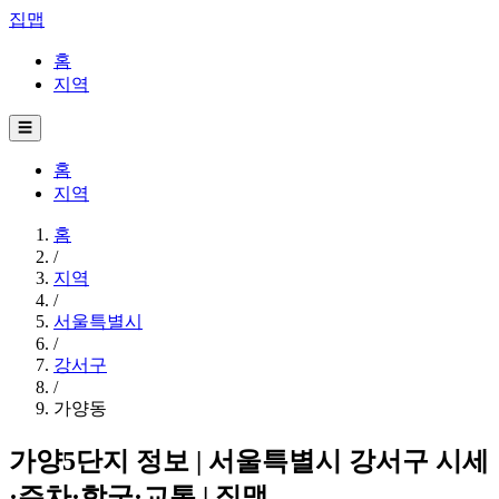
집맵
홈
지역
☰
홈
지역
홈
/
지역
/
서울특별시
/
강서구
/
가양동
가양5단지 정보 | 서울특별시 강서구 시세
·주차·학군·교통 | 집맵