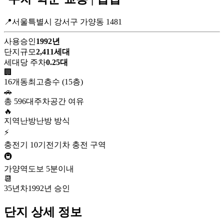
📍서울특별시 강서구 가양동 1481
사용승인
1992년
단지규모
2,411세대
세대당 주차
0.25대
🏢
16개동
최고층수 (15층)
🚗
총 596대
주차공간 여유
🔥
지역난방
난방 방식
⚡
충전기 10기
전기차 충전 구역
🚇
가양역
도보 5분이내
📆
35년차
1992년 승인
단지 상세 정보