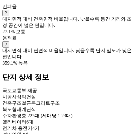
건폐율
?
대지면적 대비 건축면적 비율입니다. 낮을수록 동간 거리와 조
경 공간이 넓은 편입니다.
27.1%
보통
용적률
?
대지면적 대비 연면적 비율입니다. 낮을수록 단지 밀도가 낮은
편입니다.
359.1%
높음
단지 상세 정보
국토교통부 제공
시공사
삼익건설
건축구조
철근콘크리트구조
복도형태
계단식
주차환경
총 225대 (세대당 1.23대)
엘리베이터
6대
전기차 충전기
4기