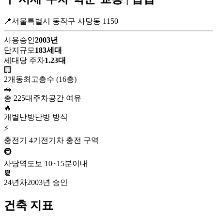
📍서울특별시 동작구 사당동 1150
사용승인
2003년
단지규모
183세대
세대당 주차
1.23대
🏢
2개동
최고층수 (16층)
🚗
총 225대
주차공간 여유
🔥
개별난방
난방 방식
⚡
충전기 4기
전기차 충전 구역
🚇
사당역
도보 10~15분이내
📆
24년차
2003년 승인
건축 지표