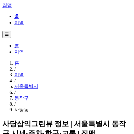
집맵
홈
지역
☰
홈
지역
홈
/
지역
/
서울특별시
/
동작구
/
사당동
사당삼익그린뷰 정보 | 서울특별시 동작
구 시세·주차·학군·교통 | 집맵