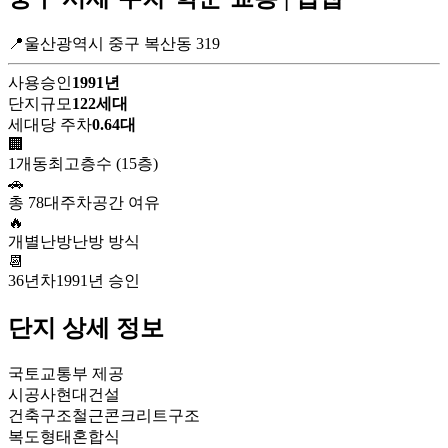
📍울산광역시 중구 복산동 319
사용승인
1991년
단지규모
122세대
세대당 주차
0.64대
🏢
1개동
최고층수 (15층)
🚗
총 78대
주차공간 여유
🔥
개별난방
난방 방식
📆
36년차
1991년 승인
단지 상세 정보
국토교통부 제공
시공사
현대건설
건축구조
철근콘크리트구조
복도형태
혼합식