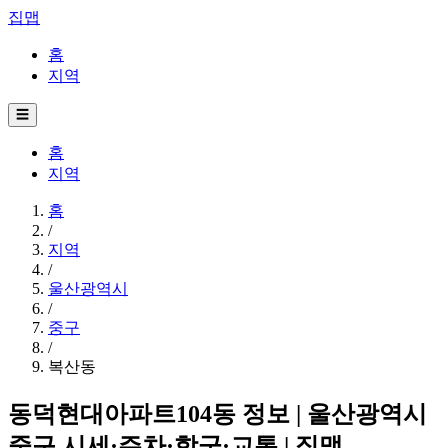
집맵
홈
지역
☰
홈
지역
홈
/
지역
/
울산광역시
/
중구
/
복산동
동덕현대아파트104동 정보 | 울산광역시
중구 시세·주차·학군·교통 | 집맵