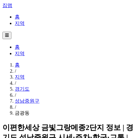
집맵
홈
지역
☰
홈
지역
홈
/
지역
/
경기도
/
성남중원구
/
금광동
이편한세상 금빛그랑메종2단지 정보 | 경
기도 성남중원구 시세·주차·학군·교통 |