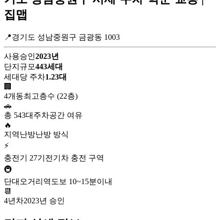
집맵
📍경기도 성남중원구 금광동 1003
사용승인
2023년
단지규모
443세대
세대당 주차
1.23대
🏢
4개동
최고층수 (22층)
🚗
총 543대
주차공간 여유
🔥
지역난방
난방 방식
⚡
충전기 27기
전기차 충전 구역
🚇
단대오거리역
도보 10~15분이내
📆
4년차
2023년 승인