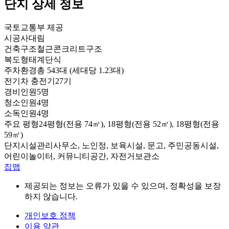
단지 상세 정보
국토교통부 제공
시공사
대림
건축구조
철근콘크리트구조
복도형태
계단식
주차환경
총 543대 (세대당 1.23대)
전기차 충전기
27기
경비인원
5명
청소인원
4명
소독인원
4명
주요 평형
24평형(전용 74㎡), 18평형(전용 52㎡), 18평형(전용
59㎡)
단지시설
관리사무소, 노인정, 보육시설, 문고, 주민공동시설,
어린이놀이터, 커뮤니티공간, 자전거보관소
집맵
제공되는 정보는 오류가 있을 수 있으며, 정확성을 보장
하지 않습니다.
개인보호 정책
이용 약관