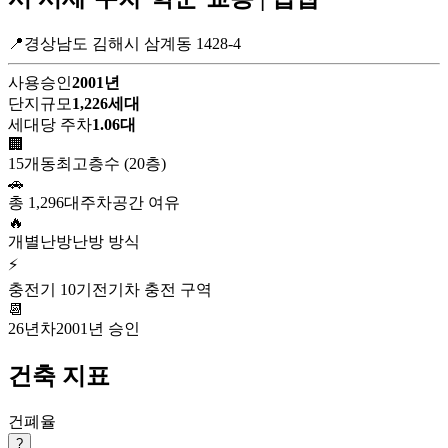
📍경상남도 김해시 삼계동 1428-4
사용승인
2001년
단지규모
1,226세대
세대당 주차
1.06대
🏢
15개동
최고층수 (20층)
🚗
총 1,296대
주차공간 여유
🔥
개별난방
난방 방식
⚡
충전기 10기
전기차 충전 구역
📆
26년차
2001년 승인
건축 지표
건폐율
?