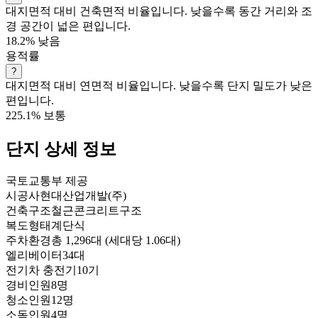
대지면적 대비 건축면적 비율입니다. 낮을수록 동간 거리와 조
경 공간이 넓은 편입니다.
18.2%
낮음
용적률
?
대지면적 대비 연면적 비율입니다. 낮을수록 단지 밀도가 낮은
편입니다.
225.1%
보통
단지 상세 정보
국토교통부 제공
시공사
현대산업개발(주)
건축구조
철근콘크리트구조
복도형태
계단식
주차환경
총 1,296대 (세대당 1.06대)
엘리베이터
34대
전기차 충전기
10기
경비인원
8명
청소인원
12명
소독인원
4명