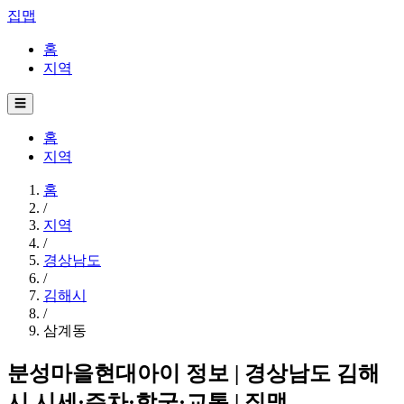
집맵
홈
지역
☰
홈
지역
홈
/
지역
/
경상남도
/
김해시
/
삼계동
분성마을현대아이 정보 | 경상남도 김해
시 시세·주차·학군·교통 | 집맵