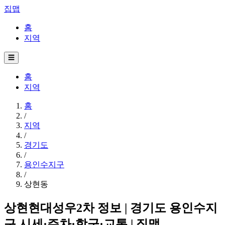
집맵
홈
지역
☰
홈
지역
홈
/
지역
/
경기도
/
용인수지구
/
상현동
상현현대성우2차 정보 | 경기도 용인수지
구 시세·주차·학군·교통 | 집맵