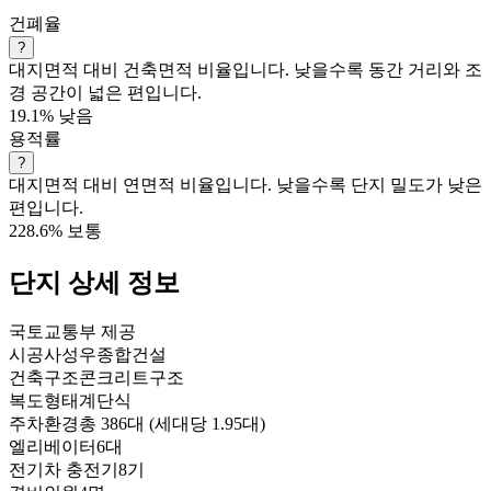
건폐율
?
대지면적 대비 건축면적 비율입니다. 낮을수록 동간 거리와 조
경 공간이 넓은 편입니다.
19.1%
낮음
용적률
?
대지면적 대비 연면적 비율입니다. 낮을수록 단지 밀도가 낮은
편입니다.
228.6%
보통
단지 상세 정보
국토교통부 제공
시공사
성우종합건설
건축구조
콘크리트구조
복도형태
계단식
주차환경
총 386대 (세대당 1.95대)
엘리베이터
6대
전기차 충전기
8기