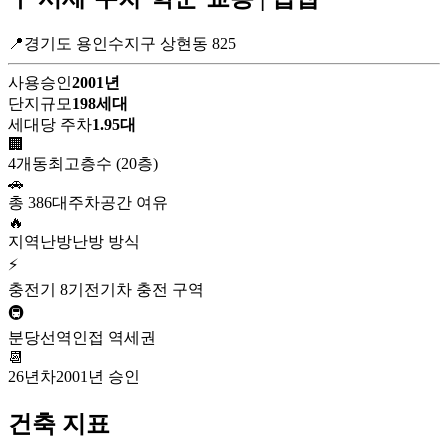
📍경기도 용인수지구 상현동 825
사용승인
2001년
단지규모
198세대
세대당 주차
1.95대
🏢
4개동
최고층수 (20층)
🚗
총 386대
주차공간 여유
🔥
지역난방
난방 방식
⚡
충전기 8기
전기차 충전 구역
🚇
분당선역
인접 역세권
📆
26년차
2001년 승인
건축 지표