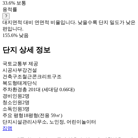
33.6%
보통
용적률
?
대지면적 대비 연면적 비율입니다. 낮을수록 단지 밀도가 낮은
편입니다.
155.6%
낮음
단지 상세 정보
국토교통부 제공
시공사
부강건설
건축구조
철근콘크리트구조
복도형태
계단식
주차환경
총 201대 (세대당 0.66대)
경비인원
2명
청소인원
2명
소독인원
3명
주요 평형
18평형(전용 59㎡)
단지시설
관리사무소, 노인정, 어린이놀이터
집맵