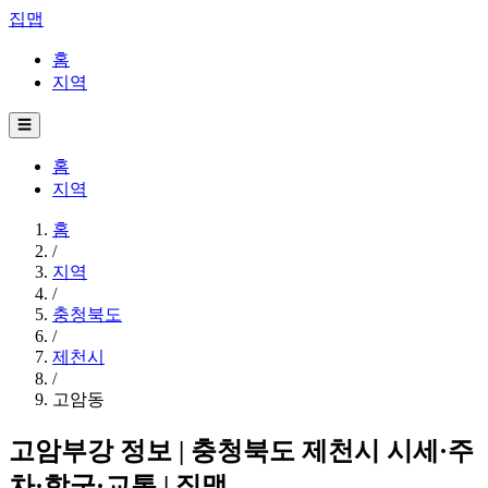
집맵
홈
지역
☰
홈
지역
홈
/
지역
/
충청북도
/
제천시
/
고암동
고암부강 정보 | 충청북도 제천시 시세·주
차·학군·교통 | 집맵