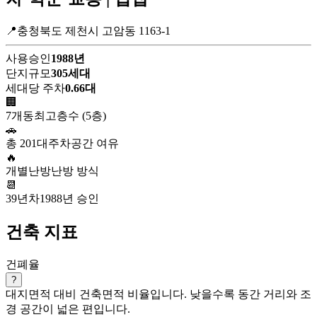
📍충청북도 제천시 고암동 1163-1
사용승인
1988년
단지규모
305세대
세대당 주차
0.66대
🏢
7개동
최고층수 (5층)
🚗
총 201대
주차공간 여유
🔥
개별난방
난방 방식
📆
39년차
1988년 승인
건축 지표
건폐율
?
대지면적 대비 건축면적 비율입니다. 낮을수록 동간 거리와 조
경 공간이 넓은 편입니다.