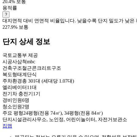
20.4%
보통
용적률
?
대지면적 대비 연면적 비율입니다. 낮을수록 단지 밀도가 낮은 
227.9%
보통
단지 상세 정보
국토교통부 제공
시공사
삼척mbc
건축구조
철근콘크리트구조
복도형태
계단식
주차환경
총 301대 (세대당 1.07대)
엘리베이터
11대
전기차 충전기
1기
경비인원
6명
청소인원
2명
주요 평형
24평형(전용 74㎡), 34평형(전용 84㎡)
단지시설
관리사무소, 노인정, 어린이놀이터, 자전거보관소
집맵