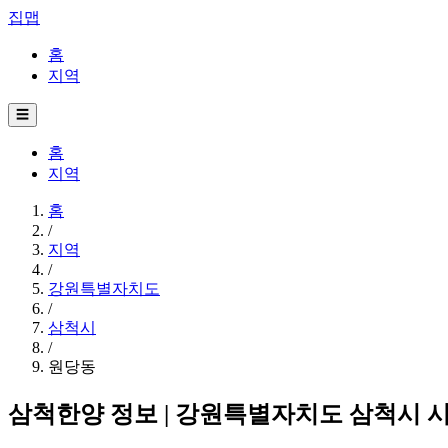
집맵
홈
지역
☰
홈
지역
홈
/
지역
/
강원특별자치도
/
삼척시
/
원당동
삼척한양 정보 | 강원특별자치도 삼척시 시