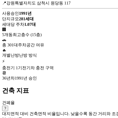
📍강원특별자치도 삼척시 원당동 117
사용승인
1991년
단지규모
281세대
세대당 주차
1.07대
🏢
5개동
최고층수 (15층)
🚗
총 301대
주차공간 여유
🔥
개별난방
난방 방식
⚡
충전기 1기
전기차 충전 구역
📆
36년차
1991년 승인
건축 지표
건폐율
?
대지면적 대비 건축면적 비율입니다. 낮을수록 동간 거리와 조경