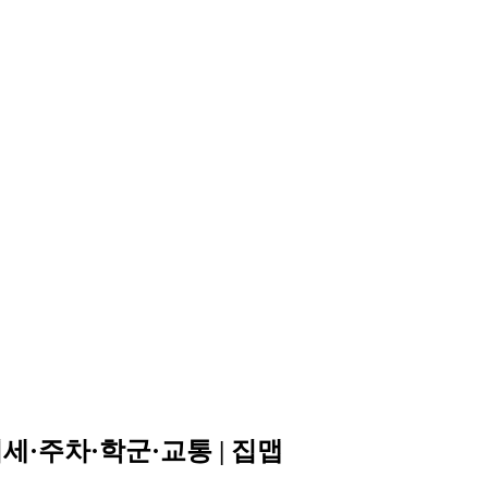
세·주차·학군·교통 | 집맵