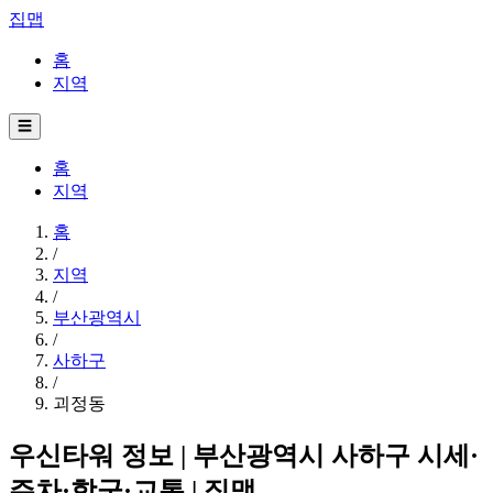
집맵
홈
지역
☰
홈
지역
홈
/
지역
/
부산광역시
/
사하구
/
괴정동
우신타워 정보 | 부산광역시 사하구 시세·
주차·학군·교통 | 집맵