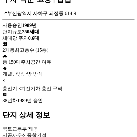
📍부산광역시 사하구 괴정동 614-9
사용승인
1989년
단지규모
250세대
세대당 주차
0.6대
🏢
2개동
최고층수 (15층)
🚗
총 150대
주차공간 여유
🔥
개별난방
난방 방식
⚡
충전기 3기
전기차 충전 구역
📆
38년차
1989년 승인
단지 상세 정보
국토교통부 제공
시공사
우신종합건설