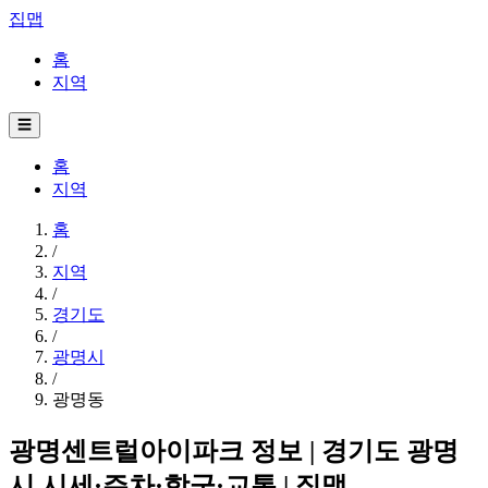
집맵
홈
지역
☰
홈
지역
홈
/
지역
/
경기도
/
광명시
/
광명동
광명센트럴아이파크 정보 | 경기도 광명
시 시세·주차·학군·교통 | 집맵