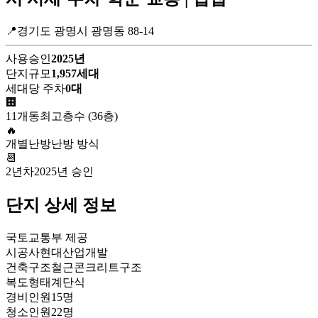
📍경기도 광명시 광명동 88-14
사용승인
2025년
단지규모
1,957세대
세대당 주차
0대
🏢
11개동
최고층수 (36층)
🔥
개별난방
난방 방식
📆
2년차
2025년 승인
단지 상세 정보
국토교통부 제공
시공사
현대산업개발
건축구조
철근콘크리트구조
복도형태
계단식
경비인원
15명
청소인원
22명