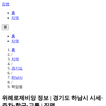
집맵
홈
지역
☰
홈
지역
홈
/
지역
/
경기도
/
하남시
/
학암동
위례로제비앙 정보 | 경기도 하남시 시세·
주차·학군·교통 | 집맵