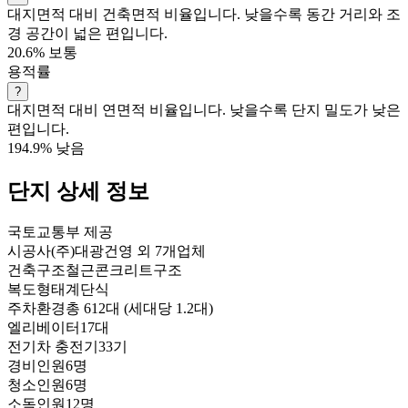
대지면적 대비 건축면적 비율입니다. 낮을수록 동간 거리와 조
경 공간이 넓은 편입니다.
20.6%
보통
용적률
?
대지면적 대비 연면적 비율입니다. 낮을수록 단지 밀도가 낮은
편입니다.
194.9%
낮음
단지 상세 정보
국토교통부 제공
시공사
(주)대광건영 외 7개업체
건축구조
철근콘크리트구조
복도형태
계단식
주차환경
총 612대 (세대당 1.2대)
엘리베이터
17대
전기차 충전기
33기
경비인원
6명
청소인원
6명
소독인원
12명