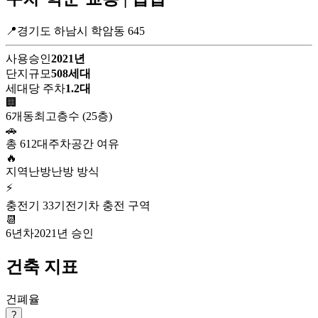
📍경기도 하남시 학암동 645
사용승인
2021년
단지규모
508세대
세대당 주차
1.2대
🏢
6개동
최고층수 (25층)
🚗
총 612대
주차공간 여유
🔥
지역난방
난방 방식
⚡
충전기 33기
전기차 충전 구역
📆
6년차
2021년 승인
건축 지표
건폐율
?