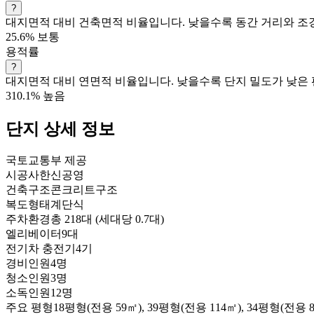
?
대지면적 대비 건축면적 비율입니다. 낮을수록 동간 거리와 조경
25.6%
보통
용적률
?
대지면적 대비 연면적 비율입니다. 낮을수록 단지 밀도가 낮은 
310.1%
높음
단지 상세 정보
국토교통부 제공
시공사
한신공영
건축구조
콘크리트구조
복도형태
계단식
주차환경
총 218대 (세대당 0.7대)
엘리베이터
9대
전기차 충전기
4기
경비인원
4명
청소인원
3명
소독인원
12명
주요 평형
18평형(전용 59㎡), 39평형(전용 114㎡), 34평형(전용 8