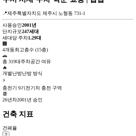
📍제주특별자치도 제주시 노형동 731-1
사용승인
2001년
단지규모
247세대
세대당 주차
1.29대
🏢
4개동
최고층수 (15층)
🚗
총 319대
주차공간 여유
🔥
개별난방
난방 방식
⚡
충전기 9기
전기차 충전 구역
📆
26년차
2001년 승인
건축 지표
건폐율
?