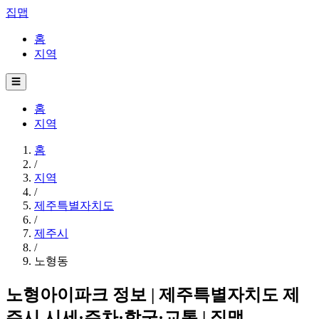
집맵
홈
지역
☰
홈
지역
홈
/
지역
/
제주특별자치도
/
제주시
/
노형동
노형아이파크 정보 | 제주특별자치도 제
주시 시세·주차·학군·교통 | 집맵