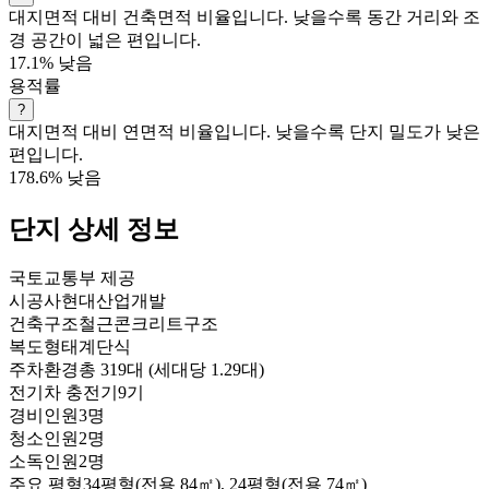
대지면적 대비 건축면적 비율입니다. 낮을수록 동간 거리와 조
경 공간이 넓은 편입니다.
17.1%
낮음
용적률
?
대지면적 대비 연면적 비율입니다. 낮을수록 단지 밀도가 낮은
편입니다.
178.6%
낮음
단지 상세 정보
국토교통부 제공
시공사
현대산업개발
건축구조
철근콘크리트구조
복도형태
계단식
주차환경
총 319대 (세대당 1.29대)
전기차 충전기
9기
경비인원
3명
청소인원
2명
소독인원
2명
주요 평형
34평형(전용 84㎡), 24평형(전용 74㎡)