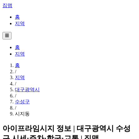
집맵
홈
지역
☰
홈
지역
홈
/
지역
/
대구광역시
/
수성구
/
시지동
아이프라임시지 정보 | 대구광역시 수성
구 시세·주차·학군·교통 | 집맵