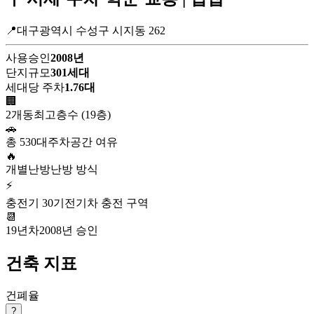
📍대구광역시 수성구 시지동 262
사용승인
2008년
단지규모
301세대
세대당 주차
1.76대
🏢
2개동
최고층수 (19층)
🚗
총 530대
주차공간 여유
🔥
개별난방
난방 방식
⚡
충전기 30기
전기차 충전 구역
📆
19년차
2008년 승인
건축 지표
건폐율
?