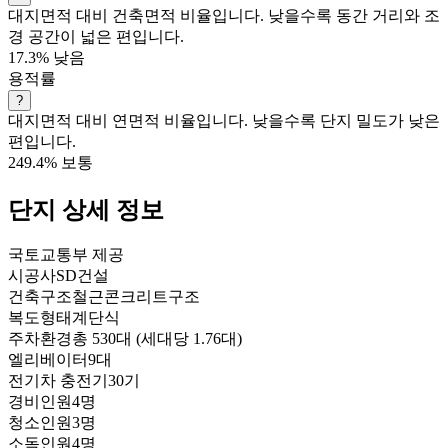
대지면적 대비 건축면적 비율입니다. 낮을수록 동간 거리와 조
경 공간이 넓은 편입니다.
17.3%
낮음
용적률
?
대지면적 대비 연면적 비율입니다. 낮을수록 단지 밀도가 낮은
편입니다.
249.4%
보통
단지 상세 정보
국토교통부 제공
시공사
SD건설
건축구조
철근콘크리트구조
복도형태
계단식
주차환경
총 530대 (세대당 1.76대)
엘리베이터
9대
전기차 충전기
30기
경비인원
4명
청소인원
3명
소독인원
4명