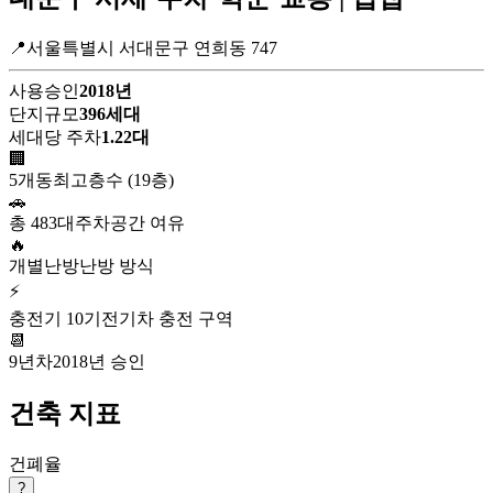
📍서울특별시 서대문구 연희동 747
사용승인
2018년
단지규모
396세대
세대당 주차
1.22대
🏢
5개동
최고층수 (19층)
🚗
총 483대
주차공간 여유
🔥
개별난방
난방 방식
⚡
충전기 10기
전기차 충전 구역
📆
9년차
2018년 승인
건축 지표
건폐율
?