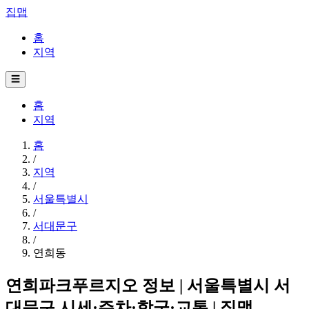
집맵
홈
지역
☰
홈
지역
홈
/
지역
/
서울특별시
/
서대문구
/
연희동
연희파크푸르지오 정보 | 서울특별시 서
대문구 시세·주차·학군·교통 | 집맵