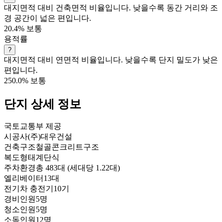
대지면적 대비 건축면적 비율입니다. 낮을수록 동간 거리와 조
경 공간이 넓은 편입니다.
20.4%
보통
용적률
?
대지면적 대비 연면적 비율입니다. 낮을수록 단지 밀도가 낮은
편입니다.
250.0%
보통
단지 상세 정보
국토교통부 제공
시공사
(주)대우건설
건축구조
철골콘크리트구조
복도형태
계단식
주차환경
총 483대 (세대당 1.22대)
엘리베이터
13대
전기차 충전기
10기
경비인원
5명
청소인원
5명
소독인원
12명