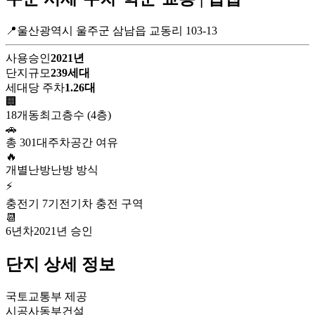
📍울산광역시 울주군 삼남읍 교동리 103-13
사용승인
2021년
단지규모
239세대
세대당 주차
1.26대
🏢
18개동
최고층수 (4층)
🚗
총 301대
주차공간 여유
🔥
개별난방
난방 방식
⚡
충전기 7기
전기차 충전 구역
📆
6년차
2021년 승인
단지 상세 정보
국토교통부 제공
시공사
동부건설