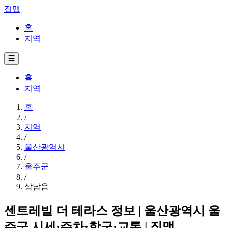
집맵
홈
지역
☰
홈
지역
홈
/
지역
/
울산광역시
/
울주군
/
삼남읍
센트레빌 더 테라스 정보 | 울산광역시 울
주군 시세·주차·학군·교통 | 집맵