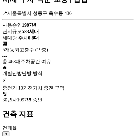
📍서울특별시 성동구 옥수동 436
사용승인
1997년
단지규모
583세대
세대당 주차
0.8대
🏢
5개동
최고층수 (19층)
🚗
총 468대
주차공간 여유
🔥
개별난방
난방 방식
⚡
충전기 10기
전기차 충전 구역
📆
30년차
1997년 승인
건축 지표
건폐율
?