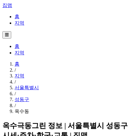
집맵
홈
지역
☰
홈
지역
홈
/
지역
/
서울특별시
/
성동구
/
옥수동
옥수극동그린 정보 | 서울특별시 성동구
시세·주차·학군·교통 | 집맵