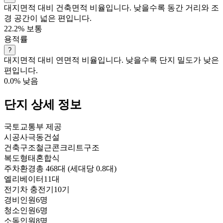
대지면적 대비 건축면적 비율입니다. 낮을수록 동간 거리와 조
경 공간이 넓은 편입니다.
22.2%
보통
용적률
?
대지면적 대비 연면적 비율입니다. 낮을수록 단지 밀도가 낮은
편입니다.
0.0%
낮음
단지 상세 정보
국토교통부 제공
시공사
극동건설
건축구조
철근콘크리트구조
복도형태
혼합식
주차환경
총 468대 (세대당 0.8대)
엘리베이터
11대
전기차 충전기
10기
경비인원
6명
청소인원
6명
소독인원
8명