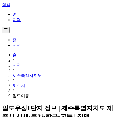
집맵
홈
지역
☰
홈
지역
홈
/
지역
/
제주특별자치도
/
제주시
/
일도이동
일도우성1단지 정보 | 제주특별자치도 제
주시 시세·주차·학군·교통 | 집맵