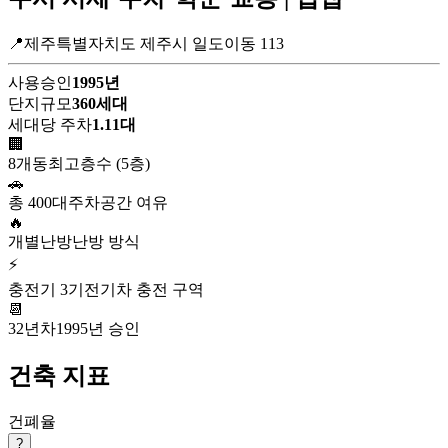
📍제주특별자치도 제주시 일도이동 113
사용승인
1995년
단지규모
360세대
세대당 주차
1.11대
🏢
8개동
최고층수 (5층)
🚗
총 400대
주차공간 여유
🔥
개별난방
난방 방식
⚡
충전기 3기
전기차 충전 구역
📆
32년차
1995년 승인
건축 지표
건폐율
?