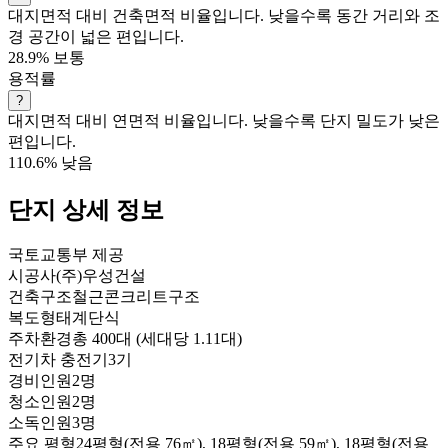
대지면적 대비 건축면적 비율입니다. 낮을수록 동간 거리와 조
경 공간이 넓은 편입니다.
28.9%
보통
용적률
?
대지면적 대비 연면적 비율입니다. 낮을수록 단지 밀도가 낮은
편입니다.
110.6%
낮음
단지 상세 정보
국토교통부 제공
시공사
(주)우성건설
건축구조
철근콘크리트구조
복도형태
계단식
주차환경
총 400대 (세대당 1.11대)
전기차 충전기
3기
경비인원
2명
청소인원
2명
소독인원
3명
주요 평형
24평형(전용 76㎡), 18평형(전용 59㎡), 18평형(전용