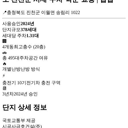
📍충청북도 진천군 이월면 송림리 1022
사용승인
2024년
단지규모
378세대
세대당 주차
1.31대
🏢
4개동
최고층수 (20층)
🚗
총 495대
주차공간 여유
🔥
개별난방
난방 방식
⚡
충전기 10기
전기차 충전 구역
📆
3년차
2024년 승인
단지 상세 정보
국토교통부 제공
시공사
금호건설(주)