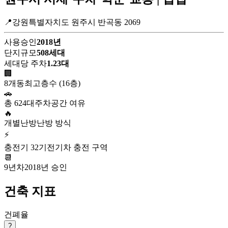
📍강원특별자치도 원주시 반곡동 2069
사용승인
2018년
단지규모
508세대
세대당 주차
1.23대
🏢
8개동
최고층수 (16층)
🚗
총 624대
주차공간 여유
🔥
개별난방
난방 방식
⚡
충전기 32기
전기차 충전 구역
📆
9년차
2018년 승인
건축 지표
건폐율
?