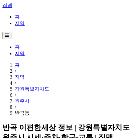
집맵
홈
지역
☰
홈
지역
홈
/
지역
/
강원특별자치도
/
원주시
/
반곡동
반곡 이편한세상 정보 | 강원특별자치도
원주시 시세·주차·학군·교통 | 집맵