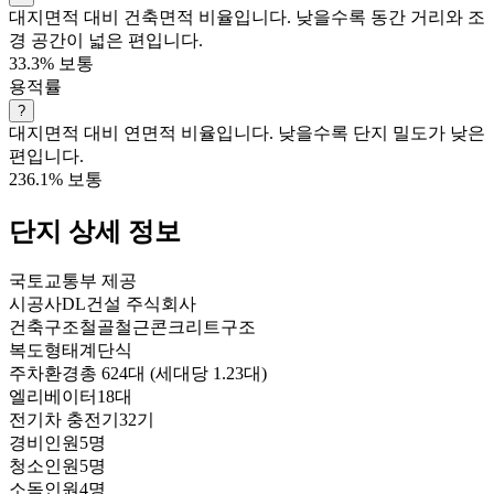
대지면적 대비 건축면적 비율입니다. 낮을수록 동간 거리와 조
경 공간이 넓은 편입니다.
33.3%
보통
용적률
?
대지면적 대비 연면적 비율입니다. 낮을수록 단지 밀도가 낮은
편입니다.
236.1%
보통
단지 상세 정보
국토교통부 제공
시공사
DL건설 주식회사
건축구조
철골철근콘크리트구조
복도형태
계단식
주차환경
총 624대 (세대당 1.23대)
엘리베이터
18대
전기차 충전기
32기
경비인원
5명
청소인원
5명
소독인원
4명