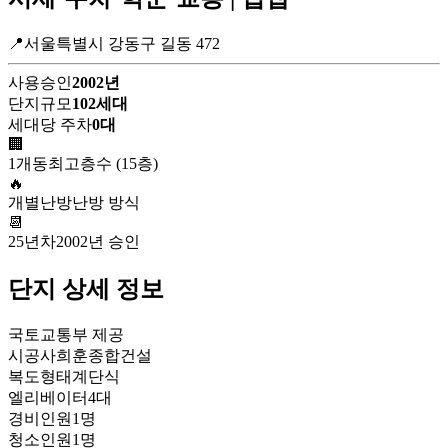
📍서울특별시 강동구 길동 472
사용승인
2002년
단지규모
102세대
세대당 주차
0대
🏢
1개동
최고층수 (15층)
🔥
개별난방
난방 방식
📆
25년차
2002년 승인
단지 상세 정보
국토교통부 제공
시공사
희훈종합건설
복도형태
계단식
엘리베이터
4대
경비인원
1명
청소인원
1명