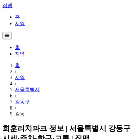
집맵
홈
지역
☰
홈
지역
홈
/
지역
/
서울특별시
/
강동구
/
길동
희훈리치파크 정보 | 서울특별시 강동구
시세·주차·학군·교통 | 집맵