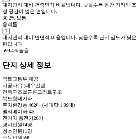
대지면적 대비 건축면적 비율입니다. 낮을수록 동간 거리와 조
경 공간이 넓은 편입니다.
30.2%
보통
용적률
?
대지면적 대비 연면적 비율입니다. 낮을수록 단지 밀도가 낮은
편입니다.
590.4%
높음
단지 상세 정보
국토교통부 제공
시공사
(주)대우건설
건축구조
철근콘크리트구조
복도형태
기타
주차환경
총 462대 (세대당 1.99대)
엘리베이터
6대
전기차 충전기
20기
경비인원
14명
청소인원
11명
소독인원
5명