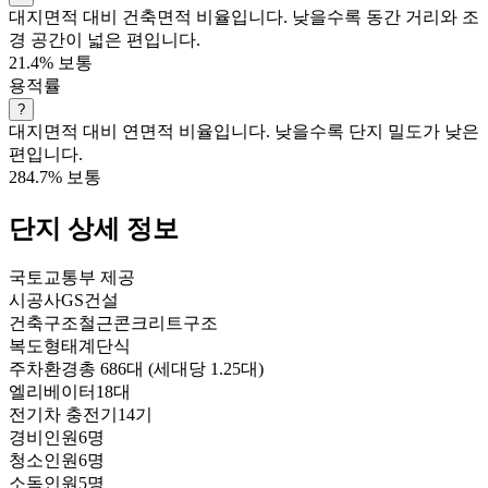
대지면적 대비 건축면적 비율입니다. 낮을수록 동간 거리와 조
경 공간이 넓은 편입니다.
21.4%
보통
용적률
?
대지면적 대비 연면적 비율입니다. 낮을수록 단지 밀도가 낮은
편입니다.
284.7%
보통
단지 상세 정보
국토교통부 제공
시공사
GS건설
건축구조
철근콘크리트구조
복도형태
계단식
주차환경
총 686대 (세대당 1.25대)
엘리베이터
18대
전기차 충전기
14기
경비인원
6명
청소인원
6명
소독인원
5명