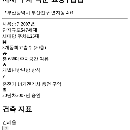
📍부산광역시 부산진구 연지동 403
사용승인
2007년
단지규모
547세대
세대당 주차
1.25대
🏢
8개동
최고층수 (20층)
🚗
총 686대
주차공간 여유
🔥
개별난방
난방 방식
⚡
충전기 14기
전기차 충전 구역
📆
20년차
2007년 승인
건축 지표
건폐율
?