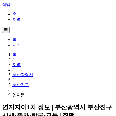
집맵
홈
지역
☰
홈
지역
홈
/
지역
/
부산광역시
/
부산진구
/
연지동
연지자이1차 정보 | 부산광역시 부산진구
시세·주차·학군·교통 | 집맵