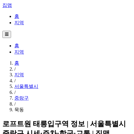
집맵
홈
지역
☰
홈
지역
홈
/
지역
/
서울특별시
/
중랑구
/
묵동
로프트원 태릉입구역 정보 | 서울특별시
중랑구 시세·주차·학군·교통 | 집맵