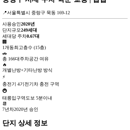
📍서울특별시 중랑구 묵동 169-12
사용승인
2020년
단지규모
249세대
세대당 주차
0.67대
🏢
1개동
최고층수 (15층)
🚗
총 166대
주차공간 여유
🔥
개별난방+기타
난방 방식
⚡
충전기 4기
전기차 충전 구역
🚇
태릉입구역
도보 5분이내
📆
7년차
2020년 승인
단지 상세 정보