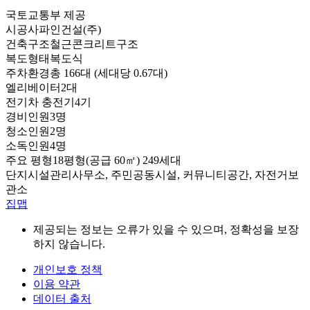
국토교통부 제공
시공사
파인건설(주)
건축구조
철근콘크리트구조
복도형태
복도식
주차환경
총 166대 (세대당 0.67대)
엘리베이터
2대
전기차 충전기
4기
경비인원
3명
청소인원
2명
소독인원
4명
주요 평형
18평형(공급 60㎡) 249세대
단지시설
관리사무소, 주민공동시설, 커뮤니티공간, 자전거보
관소
집맵
제공되는 정보는 오류가 있을 수 있으며, 정확성을 보장
하지 않습니다.
개인보호 정책
이용 약관
데이터 출처