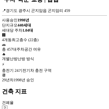
📍경기도 광주시 곤지암읍 곤지암리 459
사용승인
1998년
단지규모
440세대
세대당 주차
1.04대
🏢
4개동
최고층수 (22층)
🚗
총 457대
주차공간 여유
🔥
개별난방
난방 방식
⚡
충전기 24기
전기차 충전 구역
📆
29년차
1998년 승인
건축 지표
건폐율
?