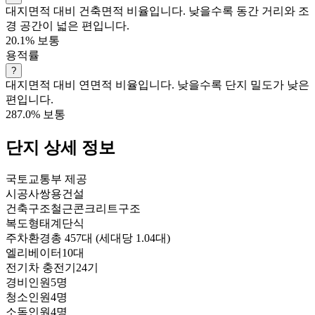
대지면적 대비 건축면적 비율입니다. 낮을수록 동간 거리와 조
경 공간이 넓은 편입니다.
20.1%
보통
용적률
?
대지면적 대비 연면적 비율입니다. 낮을수록 단지 밀도가 낮은
편입니다.
287.0%
보통
단지 상세 정보
국토교통부 제공
시공사
쌍용건설
건축구조
철근콘크리트구조
복도형태
계단식
주차환경
총 457대 (세대당 1.04대)
엘리베이터
10대
전기차 충전기
24기
경비인원
5명
청소인원
4명
소독인원
4명