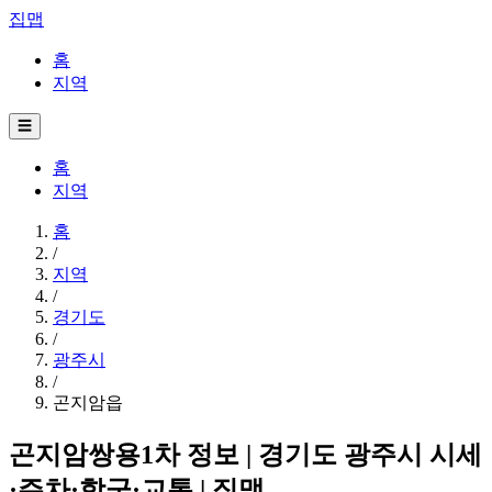
집맵
홈
지역
☰
홈
지역
홈
/
지역
/
경기도
/
광주시
/
곤지암읍
곤지암쌍용1차 정보 | 경기도 광주시 시세
·주차·학군·교통 | 집맵