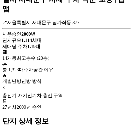
맵
📍서울특별시 서대문구 남가좌동 377
사용승인
2000년
단지규모
1,114세대
세대당 주차
1.19대
🏢
14개동
최고층수 (20층)
🚗
총 1,323대
주차공간 여유
🔥
개별난방
난방 방식
⚡
충전기 27기
전기차 충전 구역
📆
27년차
2000년 승인
단지 상세 정보