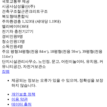
국토교통부 제공
시공사
삼성물산(주)
건축구조
철근콘크리트구조
복도형태
혼합식
주차환경
총 1,323대 (세대당 1.19대)
엘리베이터
36대
전기차 충전기
27기
경비인원
9명
청소인원
13명
소독인원
4명
주요 평형
34평형(전용 84㎡), 18평형(전용 59㎡), 39평형(전용
114㎡)
단지시설
관리사무소, 노인정, 문고, 어린이놀이터, 유치원, 커
뮤니티공간, 자전거보관소
집맵
제공되는 정보는 오류가 있을 수 있으며, 정확성을 보장
하지 않습니다.
개인보호 정책
이용 약관
데이터 출처