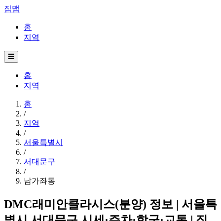
집맵
홈
지역
☰
홈
지역
홈
/
지역
/
서울특별시
/
서대문구
/
남가좌동
DMC래미안클라시스(분양) 정보 | 서울특
별시 서대문구 시세·주차·학군·교통 | 집