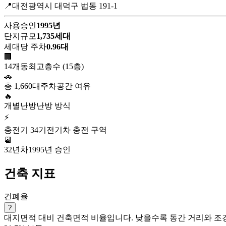
📍대전광역시 대덕구 법동 191-1
사용승인
1995년
단지규모
1,735세대
세대당 주차
0.96대
🏢
14개동
최고층수 (15층)
🚗
총 1,660대
주차공간 여유
🔥
개별난방
난방 방식
⚡
충전기 34기
전기차 충전 구역
📆
32년차
1995년 승인
건축 지표
건폐율
?
대지면적 대비 건축면적 비율입니다. 낮을수록 동간 거리와 조경