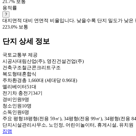
21.7%
보통
용적률
?
대지면적 대비 연면적 비율입니다. 낮을수록 단지 밀도가 낮은 
223.0%
보통
단지 상세 정보
국토교통부 제공
시공사
대림산업(주), 영진건설건업(주)
건축구조
철근콘크리트구조
복도형태
혼합식
주차환경
총 1,660대 (세대당 0.96대)
엘리베이터
51대
전기차 충전기
34기
경비인원
9명
청소인원
10명
소독인원
6명
주요 평형
18평형(전용 59㎡), 34평형(전용 99㎡), 34평형(전용 84
단지시설
관리사무소, 노인정, 어린이놀이터, 휴게시설, 유치원
집맵