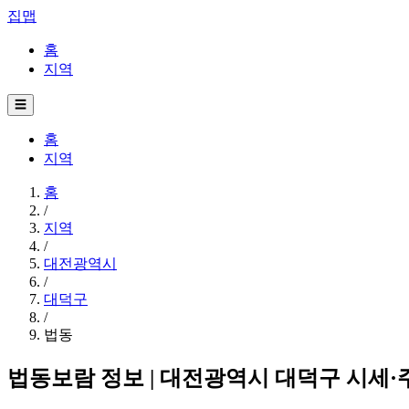
집맵
홈
지역
☰
홈
지역
홈
/
지역
/
대전광역시
/
대덕구
/
법동
법동보람 정보 | 대전광역시 대덕구 시세·주