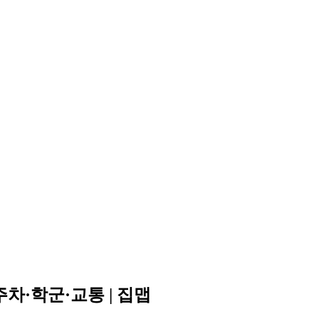
차·학군·교통 | 집맵