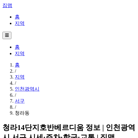
집맵
홈
지역
☰
홈
지역
홈
/
지역
/
인천광역시
/
서구
/
청라동
청라14단지호반베르디움 정보 | 인천광역
시 서구 시세·주차·학군·교통 | 집맵