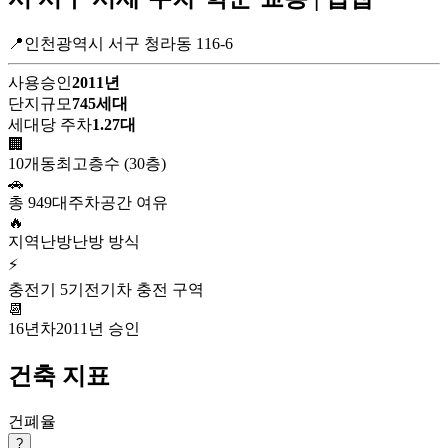
📍인천광역시 서구 청라동 116-6
사용승인
2011년
단지규모
745세대
세대당 주차
1.27대
🏢
10개동
최고층수 (30층)
🚗
총 949대
주차공간 여유
🔥
지역난방
난방 방식
⚡
충전기 5기
전기차 충전 구역
📆
16년차
2011년 승인
건축 지표
건폐율
?