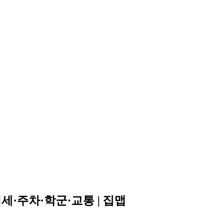
세·주차·학군·교통 | 집맵