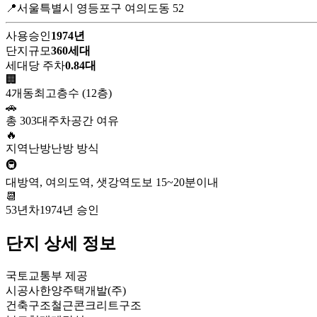
📍서울특별시 영등포구 여의도동 52
사용승인
1974년
단지규모
360세대
세대당 주차
0.84대
🏢
4개동
최고층수 (12층)
🚗
총 303대
주차공간 여유
🔥
지역난방
난방 방식
🚇
대방역, 여의도역, 샛강역
도보 15~20분이내
📆
53년차
1974년 승인
단지 상세 정보
국토교통부 제공
시공사
한양주택개발(주)
건축구조
철근콘크리트구조