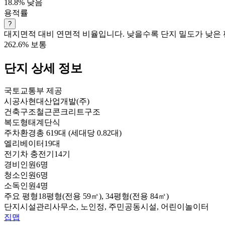
18.8%
낮음
용적률
?
대지면적 대비 연면적 비율입니다. 낮을수록 단지 밀도가 낮은 
262.6%
보통
단지 상세 정보
국토교통부 제공
시공사
현대산업개발(주)
건축구조
철근콘크리트구조
복도형태
계단식
주차환경
총 619대 (세대당 0.82대)
엘리베이터
19대
전기차 충전기
14기
경비인원
6명
청소인원
6명
소독인원
4명
주요 평형
18평형(전용 59㎡), 34평형(전용 84㎡)
단지시설
관리사무소, 노인정, 주민공동시설, 어린이놀이터
집맵