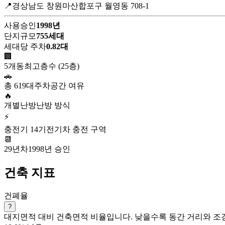
📍경상남도 창원마산합포구 월영동 708-1
사용승인
1998년
단지규모
755세대
세대당 주차
0.82대
🏢
5개동
최고층수 (25층)
🚗
총 619대
주차공간 여유
🔥
개별난방
난방 방식
⚡
충전기 14기
전기차 충전 구역
📆
29년차
1998년 승인
건축 지표
건폐율
?
대지면적 대비 건축면적 비율입니다. 낮을수록 동간 거리와 조경