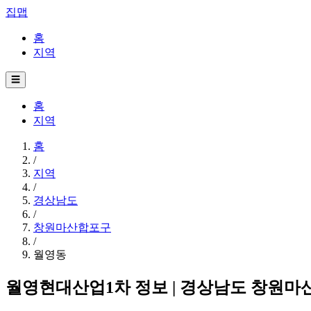
집맵
홈
지역
☰
홈
지역
홈
/
지역
/
경상남도
/
창원마산합포구
/
월영동
월영현대산업1차 정보 | 경상남도 창원마산