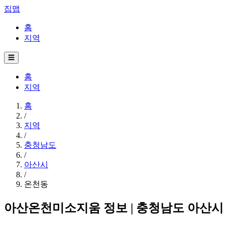
집맵
홈
지역
☰
홈
지역
홈
/
지역
/
충청남도
/
아산시
/
온천동
아산온천미소지움 정보 | 충청남도 아산시 