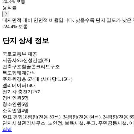
20.8%
보통
용적률
?
대지면적 대비 연면적 비율입니다. 낮을수록 단지 밀도가 낮은 
224.4%
보통
단지 상세 정보
국토교통부 제공
시공사
SG신성건설(주)
건축구조
철골콘크리트구조
복도형태
계단식
주차환경
총 674대 (세대당 1.15대)
엘리베이터
14대
전기차 충전기
25기
경비인원
5명
청소인원
6명
소독인원
4명
주요 평형
18평형(전용 59㎡), 34평형(전용 84㎡), 24평형(전용 69
단지시설
관리사무소, 노인정, 보육시설, 문고, 주민공동시설,
집맵