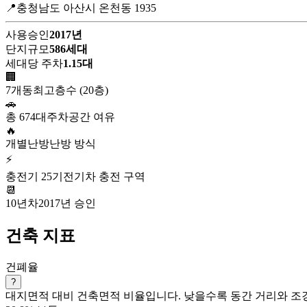
📍충청남도 아산시 온천동 1935
사용승인
2017년
단지규모
586세대
세대당 주차
1.15대
🏢
7개동
최고층수 (20층)
🚗
총 674대
주차공간 여유
🔥
개별난방
난방 방식
⚡
충전기 25기
전기차 충전 구역
📆
10년차
2017년 승인
건축 지표
건폐율
?
대지면적 대비 건축면적 비율입니다. 낮을수록 동간 거리와 조경