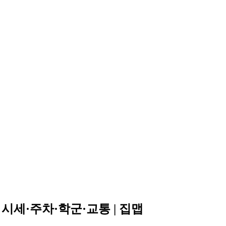
시세·주차·학군·교통 | 집맵