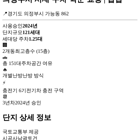
📍경기도 의정부시 가능동 862
사용승인
2024년
단지규모
121세대
세대당 주차
1.25대
🏢
2개동
최고층수 (15층)
🚗
총 151대
주차공간 여유
🔥
개별난방
난방 방식
⚡
충전기 6기
전기차 충전 구역
📆
3년차
2024년 승인
단지 상세 정보
국토교통부 제공
시공사
남광토건