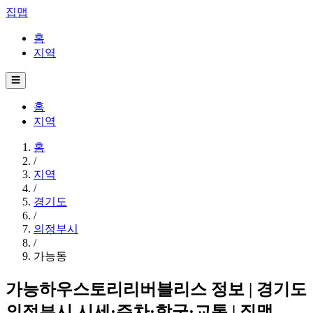
집맵
홈
지역
☰
홈
지역
홈
/
지역
/
경기도
/
의정부시
/
가능동
가능하우스토리리버블리스 정보 | 경기도
의정부시 시세·주차·학군·교통 | 집맵