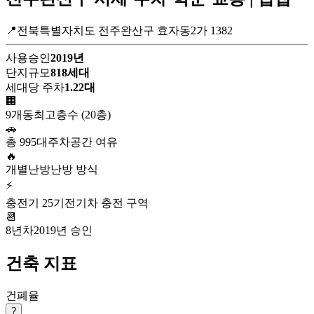
📍전북특별자치도 전주완산구 효자동2가 1382
사용승인
2019년
단지규모
818세대
세대당 주차
1.22대
🏢
9개동
최고층수 (20층)
🚗
총 995대
주차공간 여유
🔥
개별난방
난방 방식
⚡
충전기 25기
전기차 충전 구역
📆
8년차
2019년 승인
건축 지표
건폐율
?