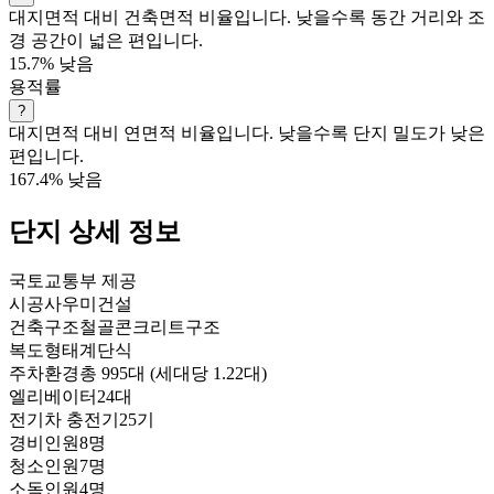
대지면적 대비 건축면적 비율입니다. 낮을수록 동간 거리와 조
경 공간이 넓은 편입니다.
15.7%
낮음
용적률
?
대지면적 대비 연면적 비율입니다. 낮을수록 단지 밀도가 낮은
편입니다.
167.4%
낮음
단지 상세 정보
국토교통부 제공
시공사
우미건설
건축구조
철골콘크리트구조
복도형태
계단식
주차환경
총 995대 (세대당 1.22대)
엘리베이터
24대
전기차 충전기
25기
경비인원
8명
청소인원
7명
소독인원
4명