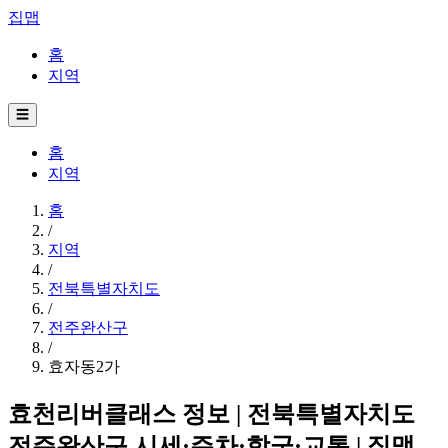
집맵
홈
지역
☰
홈
지역
홈
/
지역
/
전북특별자치도
/
전주완산구
/
효자동2가
효천리버클래스 정보 | 전북특별자치도
전주완산구 시세·주차·학군·교통 | 집맵