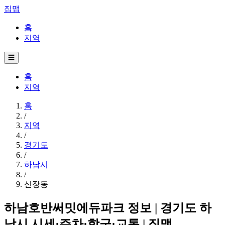
집맵
홈
지역
☰
홈
지역
홈
/
지역
/
경기도
/
하남시
/
신장동
하남호반써밋에듀파크 정보 | 경기도 하
남시 시세·주차·학군·교통 | 집맵