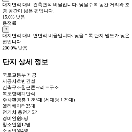
대지면적 대비 건축면적 비율입니다. 낮을수록 동간 거리와 조
경 공간이 넓은 편입니다.
15.0%
낮음
용적률
?
대지면적 대비 연면적 비율입니다. 낮을수록 단지 밀도가 낮은
편입니다.
200.0%
낮음
단지 상세 정보
국토교통부 제공
시공사
호반건설
건축구조
철근콘크리트구조
복도형태
계단식
주차환경
총 1,285대 (세대당 1.29대)
엘리베이터
25대
전기차 충전기
5기
경비인원
8명
청소인원
12명
소독인원
4명