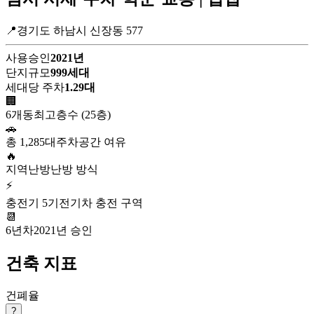
📍경기도 하남시 신장동 577
사용승인
2021년
단지규모
999세대
세대당 주차
1.29대
🏢
6개동
최고층수 (25층)
🚗
총 1,285대
주차공간 여유
🔥
지역난방
난방 방식
⚡
충전기 5기
전기차 충전 구역
📆
6년차
2021년 승인
건축 지표
건폐율
?