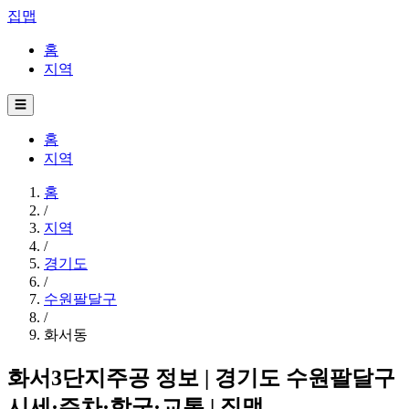
집맵
홈
지역
☰
홈
지역
홈
/
지역
/
경기도
/
수원팔달구
/
화서동
화서3단지주공 정보 | 경기도 수원팔달구
시세·주차·학군·교통 | 집맵