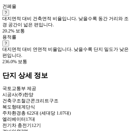
건폐율
?
대지면적 대비 건축면적 비율입니다. 낮을수록 동간 거리와 조
경 공간이 넓은 편입니다.
20.2%
보통
용적률
?
대지면적 대비 연면적 비율입니다. 낮을수록 단지 밀도가 낮은
편입니다.
236.0%
보통
단지 상세 정보
국토교통부 제공
시공사
(주)한양
건축구조
철근콘크리트구조
복도형태
계단식
주차환경
총 622대 (세대당 1.07대)
엘리베이터
17대
전기차 충전기
12기