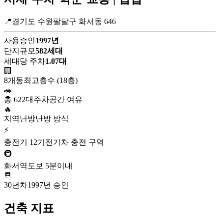
📍경기도 수원팔달구 화서동 646
사용승인
1997년
단지규모
582세대
세대당 주차
1.07대
🏢
8개동
최고층수 (18층)
🚗
총 622대
주차공간 여유
🔥
지역난방
난방 방식
⚡
충전기 12기
전기차 충전 구역
🚇
화서역
도보 5분이내
📆
30년차
1997년 승인
건축 지표