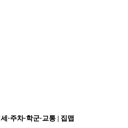
세·주차·학군·교통 | 집맵