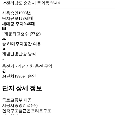
📍전라남도 순천시 동외동 56-14
사용승인
1993년
단지규모
178세대
세대당 주차
0.46대
🏢
1개동
최고층수 (23층)
🚗
총 81대
주차공간 여유
🔥
개별난방
난방 방식
⚡
충전기 7기
전기차 충전 구역
📆
34년차
1993년 승인
단지 상세 정보
국토교통부 제공
시공사
중앙건설(주)
건축구조
철근콘크리트구조