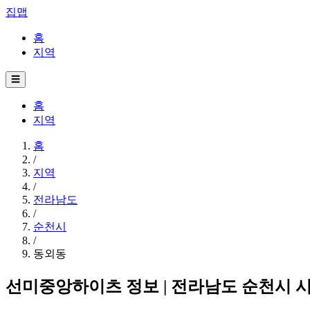
집맵
홈
지역
☰
홈
지역
홈
/
지역
/
전라남도
/
순천시
/
동외동
선미중앙하이츠 정보 | 전라남도 순천시 시