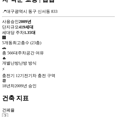
📍대구광역시 동구 신서동 833
사용승인
2009년
단지규모
419세대
세대당 주차
1.35대
🏢
5개동
최고층수 (23층)
🚗
총 566대
주차공간 여유
🔥
개별난방
난방 방식
⚡
충전기 12기
전기차 충전 구역
📆
18년차
2009년 승인
건축 지표
건폐율
?