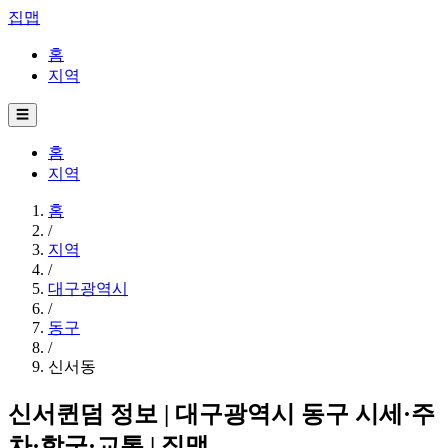
집맵
홈
지역
☰
홈
지역
홈
/
지역
/
대구광역시
/
동구
/
신서동
신서퀸덤 정보 | 대구광역시 동구 시세·주
차·학군·교통 | 집맵