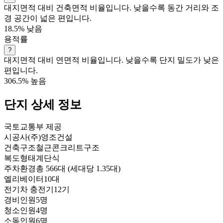
대지면적 대비 건축면적 비율입니다. 낮을수록 동간 거리와 조
경 공간이 넓은 편입니다.
18.5%
낮음
용적률
?
대지면적 대비 연면적 비율입니다. 낮을수록 단지 밀도가 낮은
편입니다.
306.5%
높음
단지 상세 정보
국토교통부 제공
시공사
(주)영조건설
건축구조
철근콘크리트구조
복도형태
계단식
주차환경
총 566대 (세대당 1.35대)
엘리베이터
10대
전기차 충전기
12기
경비인원
5명
청소인원
4명
소독인원
6명