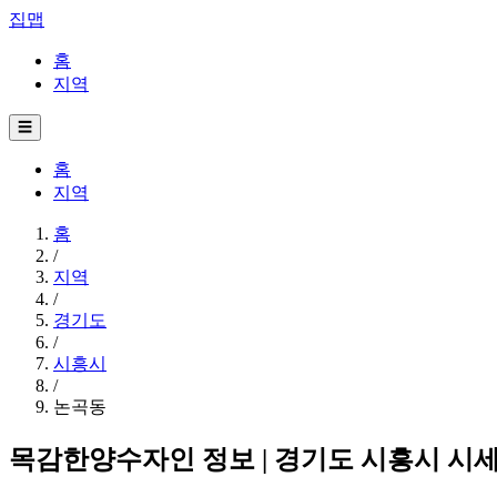
집맵
홈
지역
☰
홈
지역
홈
/
지역
/
경기도
/
시흥시
/
논곡동
목감한양수자인 정보 | 경기도 시흥시 시세·