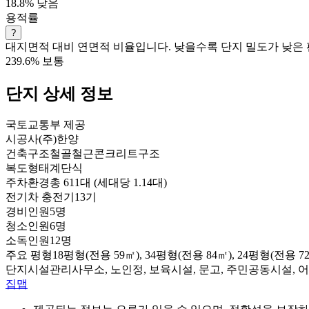
18.8%
낮음
용적률
?
대지면적 대비 연면적 비율입니다. 낮을수록 단지 밀도가 낮은 
239.6%
보통
단지 상세 정보
국토교통부 제공
시공사
(주)한양
건축구조
철골철근콘크리트구조
복도형태
계단식
주차환경
총 611대 (세대당 1.14대)
전기차 충전기
13기
경비인원
5명
청소인원
6명
소독인원
12명
주요 평형
18평형(전용 59㎡), 34평형(전용 84㎡), 24평형(전용 7
단지시설
관리사무소, 노인정, 보육시설, 문고, 주민공동시설,
집맵