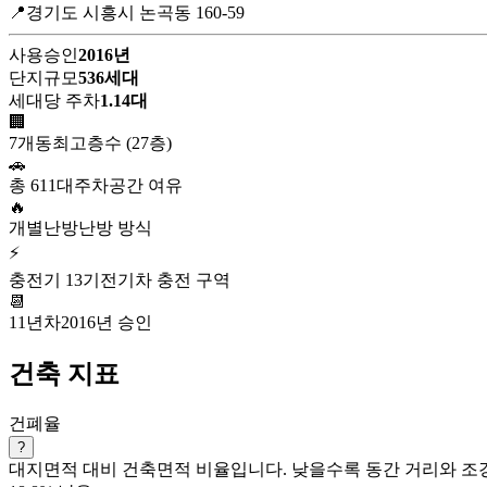
📍경기도 시흥시 논곡동 160-59
사용승인
2016년
단지규모
536세대
세대당 주차
1.14대
🏢
7개동
최고층수 (27층)
🚗
총 611대
주차공간 여유
🔥
개별난방
난방 방식
⚡
충전기 13기
전기차 충전 구역
📆
11년차
2016년 승인
건축 지표
건폐율
?
대지면적 대비 건축면적 비율입니다. 낮을수록 동간 거리와 조경