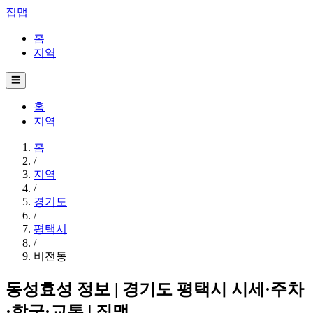
집맵
홈
지역
☰
홈
지역
홈
/
지역
/
경기도
/
평택시
/
비전동
동성효성 정보 | 경기도 평택시 시세·주차
·학군·교통 | 집맵