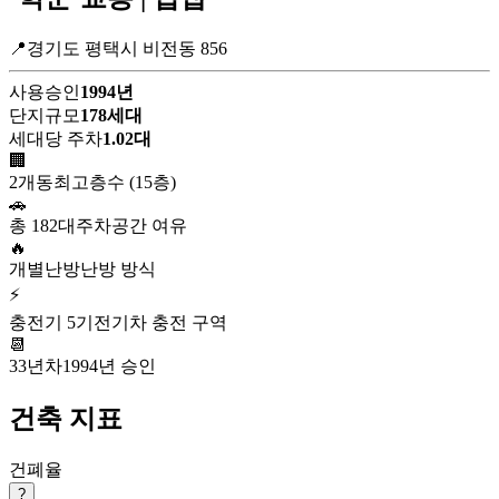
📍경기도 평택시 비전동 856
사용승인
1994년
단지규모
178세대
세대당 주차
1.02대
🏢
2개동
최고층수 (15층)
🚗
총 182대
주차공간 여유
🔥
개별난방
난방 방식
⚡
충전기 5기
전기차 충전 구역
📆
33년차
1994년 승인
건축 지표
건폐율
?