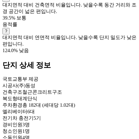
대지면적 대비 건축면적 비율입니다. 낮을수록 동간 거리와 조
경 공간이 넓은 편입니다.
39.5%
보통
용적률
?
대지면적 대비 연면적 비율입니다. 낮을수록 단지 밀도가 낮은
편입니다.
124.0%
낮음
단지 상세 정보
국토교통부 제공
시공사
(주)동성
건축구조
철근콘크리트구조
복도형태
계단식
주차환경
총 182대 (세대당 1.02대)
엘리베이터
6대
전기차 충전기
5기
경비인원
3명
청소인원
1명
소독인원
4명