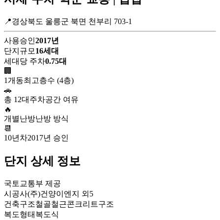
📍경상북도 울릉군 북면 천부리 703-1
사용승인
2017년
단지규모
16세대
세대당 주차
0.75대
🏢
1개동
최고층수 (4층)
🚗
총 12대
주차공간 여유
🔥
개별난방
난방 방식
📆
10년차
2017년 승인
단지 상세 정보
국토교통부 제공
시공사
(주)건양이엔지 외5
건축구조
철골철근콘크리트구조
복도형태
복도식