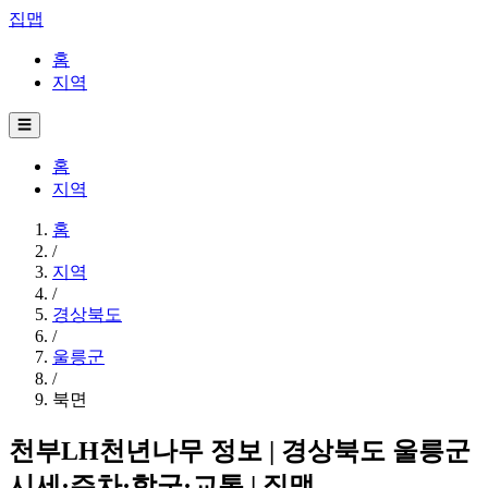
집맵
홈
지역
☰
홈
지역
홈
/
지역
/
경상북도
/
울릉군
/
북면
천부LH천년나무 정보 | 경상북도 울릉군
시세·주차·학군·교통 | 집맵