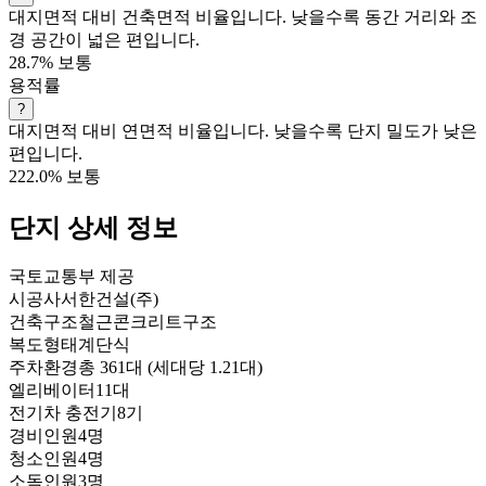
대지면적 대비 건축면적 비율입니다. 낮을수록 동간 거리와 조
경 공간이 넓은 편입니다.
28.7%
보통
용적률
?
대지면적 대비 연면적 비율입니다. 낮을수록 단지 밀도가 낮은
편입니다.
222.0%
보통
단지 상세 정보
국토교통부 제공
시공사
서한건설(주)
건축구조
철근콘크리트구조
복도형태
계단식
주차환경
총 361대 (세대당 1.21대)
엘리베이터
11대
전기차 충전기
8기
경비인원
4명
청소인원
4명
소독인원
3명