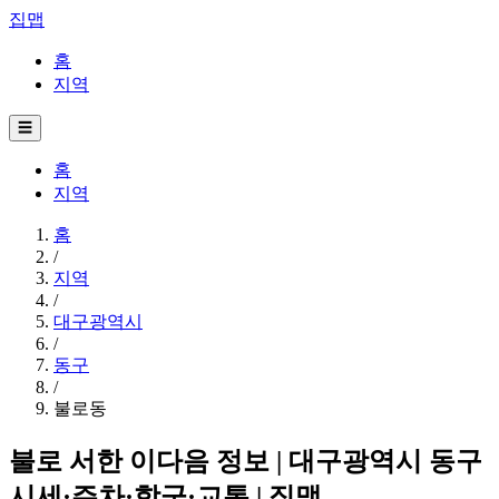
집맵
홈
지역
☰
홈
지역
홈
/
지역
/
대구광역시
/
동구
/
불로동
불로 서한 이다음 정보 | 대구광역시 동구
시세·주차·학군·교통 | 집맵