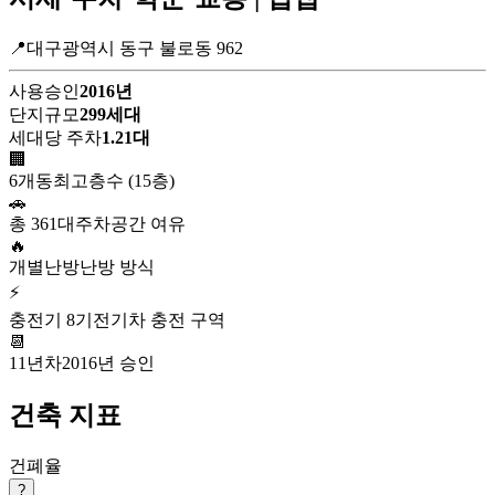
📍대구광역시 동구 불로동 962
사용승인
2016년
단지규모
299세대
세대당 주차
1.21대
🏢
6개동
최고층수 (15층)
🚗
총 361대
주차공간 여유
🔥
개별난방
난방 방식
⚡
충전기 8기
전기차 충전 구역
📆
11년차
2016년 승인
건축 지표
건폐율
?